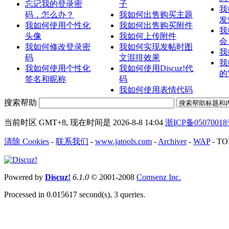
忘记我的登录密
子
我
码，怎么办？
我如何出售购买主题
发
我如何使用个性化
我如何出售购买附件
我
头像
我如何上传附件
会
我如何修改登录密
我如何实现发帖时图
我
码
文混排效果
我
我如何使用个性化
我如何使用Discuz!代
的
签名和昵称
码
我如何使用表情代码
搜索帮助
当前时区 GMT+8, 现在时间是 2026-8-8 14:04
浙ICP备0507001
清除 Cookies
-
联系我们
-
www.jatools.com
-
Archiver
-
WAP
-
TO
Powered by
Discuz!
6.1.0
© 2001-2008
Comsenz Inc.
Processed in 0.015617 second(s), 3 queries.